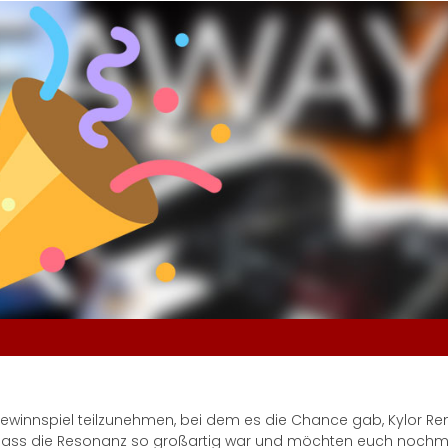
ewinnspiel teilzunehmen, bei dem es die Chance gab, Kylor Re
s, dass die Resonanz so großartig war und möchten euch nochm