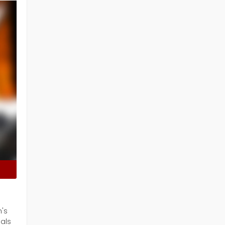
n's
als