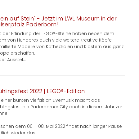
tein auf Stein" - Jetzt im LWL Museum in der
iserpfalz Paderborn!
it der Erfindung der LEGO®-Steine haben neben dem
am von Hundbrax auch viele weitere kreative Köpfe
taillierte Modelle von Kathedralen und Klöstern aus ganz
ropa erschaffen.
der Ausstel...
ühlingsfest 2022 | LEGO®-Edition
t einer bunten Vielfalt an Livemusik macht das
ühlingsfest die Paderborner City auch in diesem Jahr zur
hne!
ischen dem 06. - 08. Mai 2022 findet nach langer Pause
lich wieder das ...