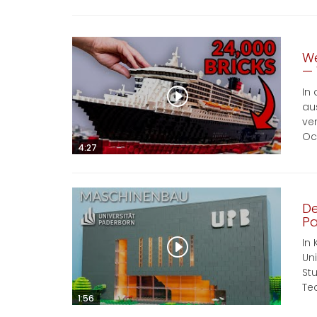
We
— 
In
au
ve
Oc
4:27
De
P
In
Un
St
Te
1:56