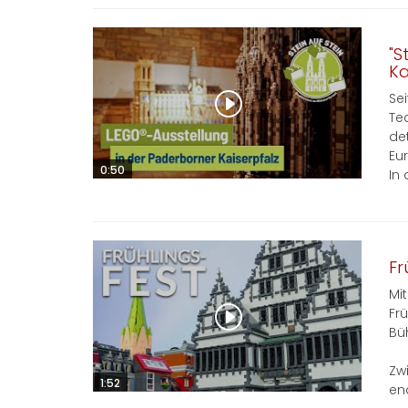
"S
Ka
Se
Te
de
Eu
0:50
In 
Fr
Mi
Fr
Bü
Zw
1:52
end